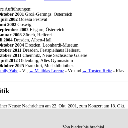
ere Aufführungen:
Oktober 2001
Groß-Gerungs, Österreich
April 2002
Odessa Festival
Juni 2002
Coswig
September 2002
Eisgarn, Österreich
Januar 2003
Zürich, Helferei
li 2004
Dresden, Albert-Hall
Oktober 2004
Dresden, Leonhardi-Museum
ktober 2011
Dresden, Festspielhaus Hellerau
ktober 2011
Chemnitz, Neue Sächsische Galerie
April 2012
Oldenburg, Altes Gymnasium
Oktober 2025
Frankfurt, Musikbibliothek
mily Yabe
- Vl,
→ Matthias Lorenz
- Vc und
→ Torsten Reitz
- Klav.
tik
dner Neuste Nachrichten am 22. Okt. 2001, zum Konzert am 18. Okt.
Von bieder bis brachial