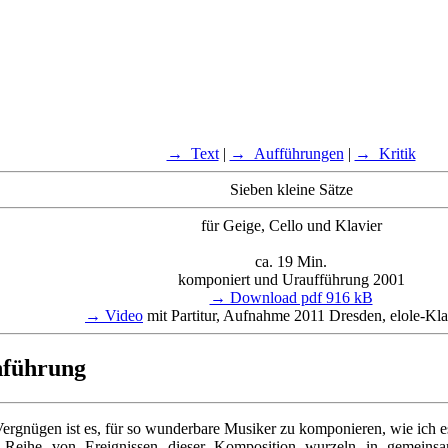
→ Text
|
→ Aufführungen
|
→ Kritik
Sieben kleine Sätze
für Geige, Cello und Klavier
ca. 19 Min.
komponiert und Uraufführung 2001
→ Download pdf 916 kB
→ Video
mit Partitur, Aufnahme 2011 Dresden, elole-Klav
nführung
ergnügen ist es, für so wunderbare Musiker zu komponieren, wie ich es
 Reihe von Ereignissen dieser Komposition wurzeln in gemeinsam