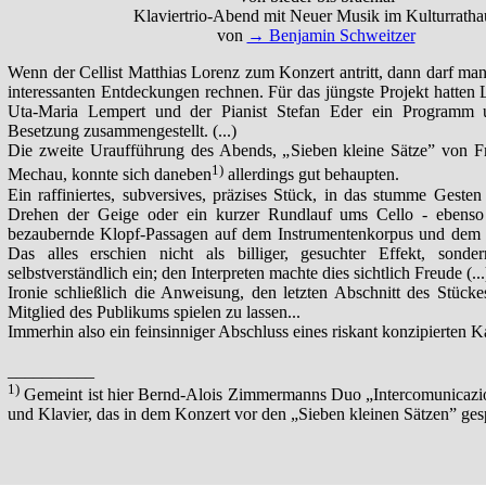
Klaviertrio-Abend mit Neuer Musik im Kulturratha
von
→ Benjamin Schweitzer
Wenn der Cellist Matthias Lorenz zum Konzert antritt, dann darf ma
interessanten Entdeckungen rechnen. Für das jüngste Projekt hatten 
Uta-Maria Lempert und der Pianist Stefan Eder ein Programm u
Besetzung zusammengestellt. (...)
Die zweite Uraufführung des Abends, „Sieben kleine Sätze” von 
1)
Mechau, konnte sich daneben
allerdings gut behaupten.
Ein raffiniertes, subversives, präzises Stück, in das stumme Gesten 
Drehen der Geige oder ein kurzer Rundlauf ums Cello - ebenso i
bezaubernde Klopf-Passagen auf dem Instrumentenkorpus und dem 
Das alles erschien nicht als billiger, gesuchter Effekt, sonde
selbstverständlich ein; den Interpreten machte dies sichtlich Freude (...
Ironie schließlich die Anweisung, den letzten Abschnitt des Stück
Mitglied des Publikums spielen zu lassen...
Immerhin also ein feinsinniger Abschluss eines riskant konzipierte
__________
1)
Gemeint ist hier Bernd-Alois Zimmermanns Duo „Intercomunicazio
und Klavier, das in dem Konzert vor den „Sieben kleinen Sätzen” ges