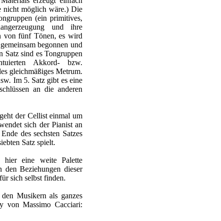
aterials erzeugt einfach
e nicht möglich wäre.) Die
ongruppen (ein primitives,
langerzeugung und ihre
en von fünf Tönen, es wird
ird gemeinsam begonnen und
n Satz sind es Tongruppen
tuierten Akkord- bzw.
les gleichmäßiges Metrum.
sw. Im 5. Satz gibt es eine
schlüssen an die anderen
geht der Cellist einmal um
wendet sich der Pianist an
Ende des sechsten Satzes
ebten Satz spielt.
hier eine weite Palette
in den Beziehungen dieser
ür sich selbst finden.
r den Musikern als ganzes
ay von Massimo Cacciari: