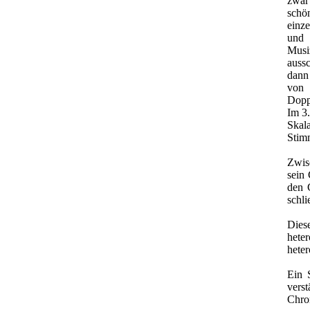
zwar
schö
einz
und 
Musi
auss
dann
von 
Dopp
Im 3.
Skal
Stim
Zwis
sein
den 
schli
Dies
hete
heter
Ein 
vers
Chro