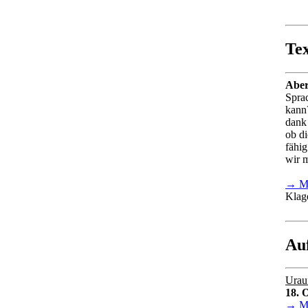
Te
Abe
Spra
kan
dank 
ob di
fähi
wir 
→ Ma
Klage
Au
Urau
18. 
→ Ma