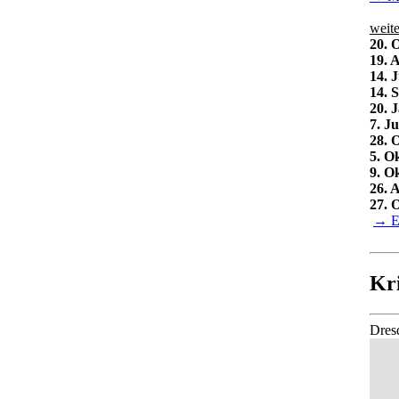
weit
20. 
19. 
14. 
14. 
20. 
7. Ju
28. 
5. O
9. O
26. 
27. 
→ E
Kri
Dres