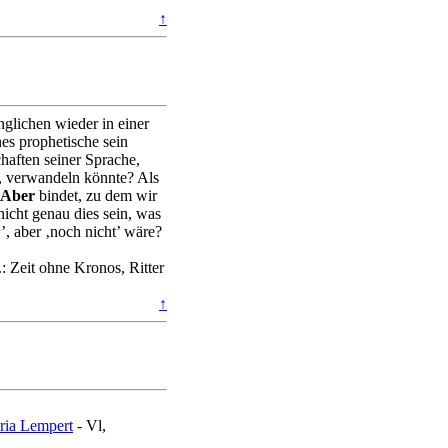
↑
nglichen wieder in einer
es prophetische sein
haften seiner Sprache,
n, verwandeln könnte? Als
Aber
bindet, zu dem wir
nicht genau dies sein, was
’, aber ‚noch nicht’ wäre?
: Zeit ohne Kronos, Ritter
↑
ia Lempert
- Vl,