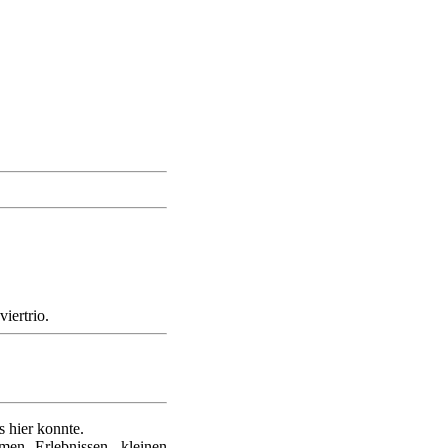
iertrio.
 hier konnte.
en Erlebnissen, kleinen