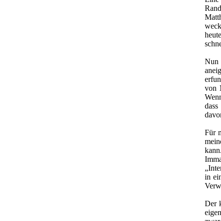
Rand
Matt
wecke
heut
schne
Nun 
anei
erfu
von 
Wenn 
dass
davo
Für m
mein
kann
Imma
„Inte
in ei
Verwe
Der 
eige