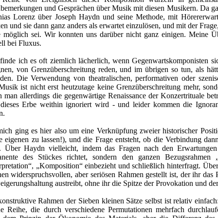
bemerkungen und Gesprächen über Musik mit diesen Musikern. Da gab
hias Lorenz über Joseph Haydn und seine Methode, mit Hörererwar
n und sie dann ganz anders als erwartet einzulösen, und mit der Frag
e möglich sei. Wir konnten uns darüber nicht ganz einigen. Meine Ü
ll bei Fluxus.
finde ich es oft ziemlich lächerlich, wenn Gegenwartskomponisten si
gnen, von Grenzüberschreitung reden, und im übrigen so tun, als hätt
nden. Die Verwendung von theatralischen, performativen oder szeni
Musik ist nicht erst heutzutage keine Grenzüberschreitung mehr, sond
man allerdings die gegenwärtige Renaissance der Konzertrituale betrac
 dieses Erbe weithin ignoriert wird - und leider kommen die Ignora
n.
ich ging es hier also um eine Verknüpfung zweier historischer Positi
e eigenen zu lassen!), und die Frage entsteht, ob die Verbindung dan
. Über Haydn vielleicht, indem das Fragen nach den Erwartungen s
nente des Stückes richtet, sondern den ganzen Bezugsrahmen „
rpretation“, „Komposition“ einbezieht und schließlich hinterfragt. Üb
nen widerspruchsvollen, aber seriösen Rahmen gestellt ist, der ihr das
igerungshaltung austreibt, ohne ihr die Spitze der Provokation und de
konstruktive Rahmen der
Sieben kleinen Sätze
selbst ist relativ einfac
ne Reihe, die durch verschiedene Permutationen mehrfach durchlauf