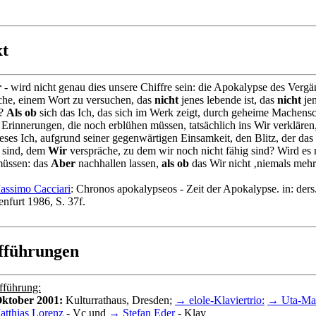
xt
r
- wird nicht genau dies unsere Chiffre sein: die Apokalypse des Vergä
che, einem Wort zu versuchen, das
nicht
jenes lebende ist, das
nicht
jen
n?
Als ob
sich das Ich, das sich im Werk zeigt, durch geheime Machensc
Erinnerungen, die noch erblühen müssen, tatsächlich ins Wir verkläre
eses Ich, aufgrund seiner gegenwärtigen Einsamkeit, den Blitz, der das
g sind, dem
Wir
verspräche, zu dem wir noch nicht fähig sind? Wird es 
müssen: das
Aber
nachhallen lassen,
als ob
das Wir nicht ‚niemals mehr
ssimo Cacciari
: Chronos apokalypseos - Zeit der Apokalypse. in: ders.
nfurt 1986, S. 37f.
fführungen
fführung:
Oktober 2001:
Kulturrathaus, Dresden;
→ elole-Klaviertrio:
→ Uta-Mar
tthias Lorenz
- Vc und
→ Stefan Eder
- Klav