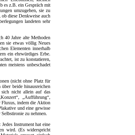
 es z.B. ein Gespräch mit
tungen umzugehen, sie zu
e, ob diese Denkweise auch
berlegungen landeten sehr
ch 40 Jahre alte Methoden
en sie etwas völlig Neues
schen Elementen innerhalb
ern ein ehrwürdiges Erbe.
htet, ist zu konstatieren,
nten meistens unbeschadet
onen (nicht ohne Platz für
n über beide hinausreichen
ich nicht allein auf das
Konzert“, „Aufführung“,
er Fluxus, indem die Aktion
 Plakative und eine gewisse
r Selbstironie zu nehmen.
h: Jedes Instrument hat eine
en wird. (Es widerspricht