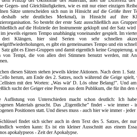
 dem Prinzip der Ökonomie des Materials, aber die Differenz des M
ne Gegen- und Gleichläufigkeiten, wie es mit nur einer einzigen Reih
elnen Sätze unterscheiden sich nun in Hinsicht auf die Größe ihrer T
deshalb sehr deutliches Merkmal), in Hinsicht auf ihre K
zierorganisation. So besteht der erste Satz ausschließlich aus Grupp
chließlich auf die Holzteile der Instrumente geklopft und der Satz w
 im jeweils eigenen Tempo unabhängig voneinander gespielt. Im vierte
drei Klängen, hier sind Serien von sehr schnellen akzen
elgriffwiederholungen, es gibt ein gemeinsames Tempo und ein schnel
 Satz gibt es Einer-Gruppen und damit eigentlich keine Gruppierung. u
a von Tempi, die von allen drei Stimmen benutzt werden, mit An
men.
chen diesen Sätzen stehen jeweils kleine Aktionen. Nach dem 1. Satz 
 Cello herum, am Ende des 2. Satzes, noch während die Geige spielt, 
Cellisten mit den Worten: „Was wär' D. Lös ohne Belang!”. Und am 
eßlich sucht der Geiger eine Person aus dem Publikum, die für ihn den si
e Auflistung von Unterschieden macht schon deutlich: Ich habe 
rogenen Materials gesucht. Das „Eigentliche” findet - wie immer - 
ogenen Positionen statt. Und dieses muss - auch hier wie immer - jeder f
Schlüssel findet sich sicher auch in dem Text des 5. Satzes, der nu
tändlich werden kann: Es ist ein kleiner Ausschnitt aus einem Ess
nos apokalypseos - Zeit der Apokalypse.