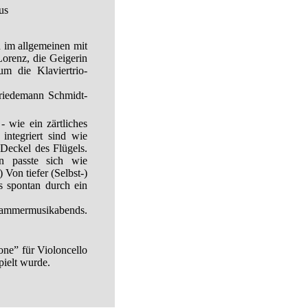
us
n im allgemeinen mit
Lorenz, die Geigerin
m die Klaviertrio-
Friedemann Schmidt-
- wie ein zärtliches
ntegriert sind wie
Deckel des Flügels.
rn passte sich wie
) Von tiefer (Selbst-)
es spontan durch ein
n Kammermusikabends.
ne” für Violoncello
pielt wurde.